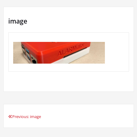
image
Previous:
image
Beitragsnavigation