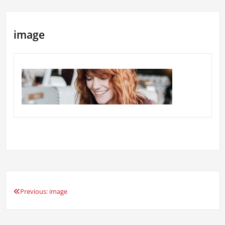
image
Previous:
image
Beitragsnavigation