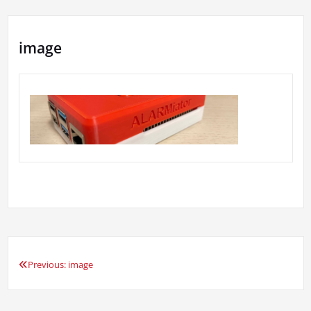
image
Previous:
image
Beitragsnavigation