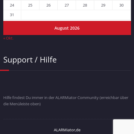
24
25
26
27
28
29
30
31
August 2026
« Okt.
Support / Hilfe
Hilfe findest Du immer in der ALARMiator Community (erreichbar über
die Menüleiste oben)
ALARMiator,de