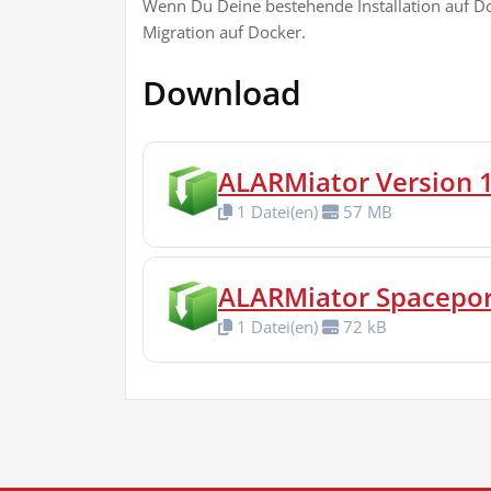
Wenn Du Deine bestehende Installation auf D
Migration auf Docker.
Download
ALARMiator Version 
1 Datei(en)
57 MB
ALARMiator Spaceport
1 Datei(en)
72 kB