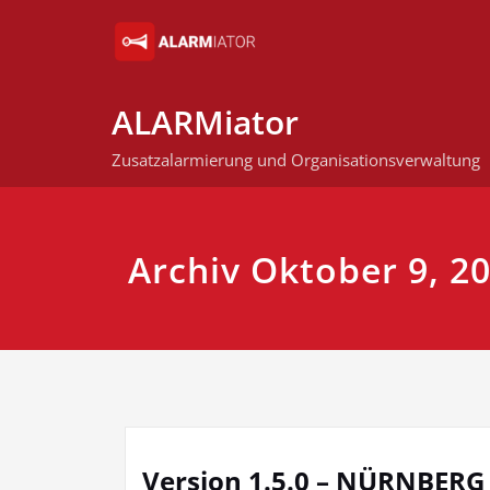
Skip
to
content
ALARMiator
Zusatzalarmierung und Organisationsverwaltung
Archiv Oktober 9, 2
Version 1.5.0 – NÜRNBERG