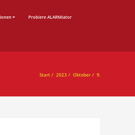
ionen
Probiere ALARMiator
Start
2023
Oktober
9.