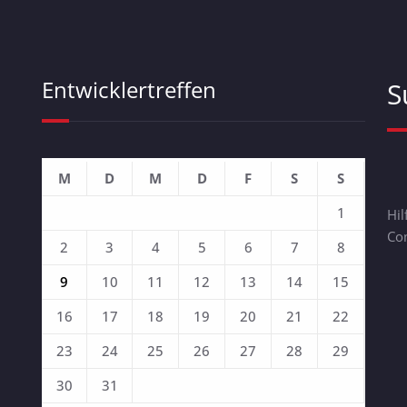
Entwicklertreffen
S
M
D
M
D
F
S
S
1
Hil
Com
2
3
4
5
6
7
8
9
10
11
12
13
14
15
16
17
18
19
20
21
22
23
24
25
26
27
28
29
30
31