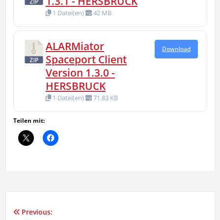
1.3.1 - HERSBRUCK
1 Datei(en)
42 MB
ALARMiator
Download
Spaceport Client
Version 1.3.0 -
HERSBRUCK
1 Datei(en)
71.83 KB
Teilen mit:
Previous:
Beitragsnavigation